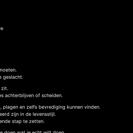
ie
moeten.
e geslacht.
zit.
s achterblijven of scheiden.
, plagen en zelfs bevrediging kunnen vinden.
rd zijn in de levensstijl.
ende stap te zetten.
e doen wat je echt wilt doen.