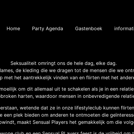
Home
Party Agenda
Gastenboek
informat
Seksualiteit omringt ons de hele dag, elke dag.
lames, de kleding die we dragen tot de mensen die we ont
 met het aantrekkelijk vinden van en flirten met het ander
moeilijk om dit allemaal uit te schakelen als je in een relatie 
 gebroken harten, waardoor mensen in onbevredigende relatie
rstaan, wetende dat ze in onze lifestyleclub kunnen flirten
ie een plek bieden om anderen te ontmoeten die geïnteressee
opwindt, maakt Sensual Players het gemakkelijk om die volg
ewone club en een Sensual PLayers feest is de vrijheid om t