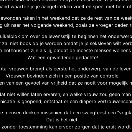
and waartoe je je aangetrokken voelt en speel met hem of
ewonden raken in het weekend dat ze de rest van de week 
ng uit naar het volgende weekend, zoals ze vroeger deden t
ruikelblok om over de levensstijl te beginnen het onderwer
 zal niet boos op je worden omdat je je seksleven wilt ver
t zo enthousiast zijn als jij, omdat de meeste mensen wele
Wat een opwindende gedachte!
tal vrouwen brengt als eerste het onderwerp van de levenss
Vrouwen bevinden zich in een positie van controle.
en van een gevoel van vrijheid dat ze nooit voor mogelijk h
t niet willen laten ervaren, en welke vrouw zou geen man 
nicatie is geopend, ontstaat er een diepere vertrouwensban
 mensen denken misschien dat een swingfeest een “vrijplaa
Dat is het niet.
 zonder toestemming kan ervoor zorgen dat je eruit wordt 